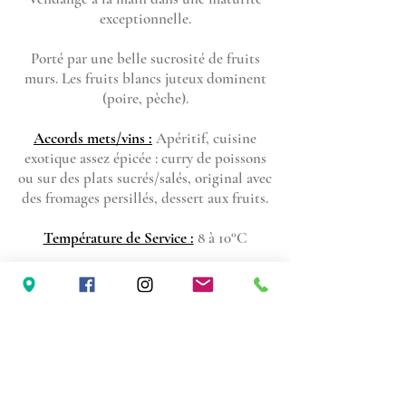
exceptionnelle.
Porté par une belle sucrosité de fruits
murs. Les fruits blancs juteux dominent
(poire, pèche).
Accords mets/vins :
Apéritif, cuisine
exotique assez épicée : curry de poissons
ou sur des plats sucrés/salés, original avec
des fromages persillés, dessert aux fruits.
Température de Service :
8 à 10°C
Potentiel de garde :
8 à 10 ans
Wines